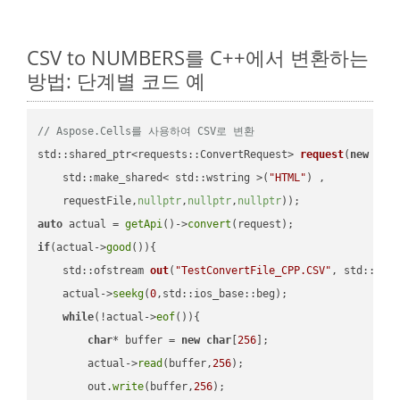
CSV to NUMBERS를 C++에서 변환하는
방법: 단계별 코드 예
// Aspose.Cells를 사용하여 CSV로 변환
std::shared_ptr<requests::ConvertRequest> 
request
(
new
 requ
    std::make_shared< std::wstring >(
"HTML"
) ,        

    requestFile,
nullptr
,
nullptr
,
nullptr
))
auto
 actual = 
getApi
()->
convert
if
(actual->
good
()){

std::ofstream 
out
(
"TestConvertFile_CPP.CSV"
, std::ist
    actual->
seekg
(
0
,std::ios_base::beg);

while
(!actual->
eof
()){

char
* buffer = 
new
char
[
256
];

        actual->
read
(buffer,
256
);

        out.
write
(buffer,
256
);
