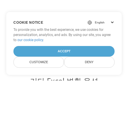
COOKIE NOTICE
To provide you with the best experience, we use cookies for
personalization, analytics, and ads. By using our site, you agree
to
our cookie policy
.
ACCEPT
CUSTOMIZE
DENY
기타 Excel 변환 옵션
CSV를 DOC로 변환
DOC:
Microsoft Word Binary Format
CSV를 DOT로 변환
DOT:
Microsoft Word Template Files