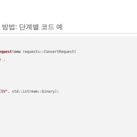
는 방법: 단계별 코드 예
equest
(
new
 requests::ConvertRequest(

) ,        

CSV"
, std::istream::binary)
;
