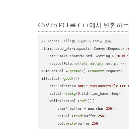
CSV to PCL를 C++에서 변환하
// Aspose.Cells를 사용하여 CSV로 변환
std::shared_ptr<requests::ConvertRequest> 
r
    std::make_shared< std::wstring >(
"HTML"
    requestFile,
nullptr
,
nullptr
,
nullptr
))
auto
 actual = 
getApi
()->
convert
if
(actual->
good
()){

std::ofstream 
out
(
"TestConvertFile_CPP.
    actual->
seekg
(
0
,std::ios_base::beg);

while
(!actual->
eof
()){

char
* buffer = 
new
char
[
256
];

        actual->
read
(buffer,
256
);

        out.
write
(buffer,
256
);
