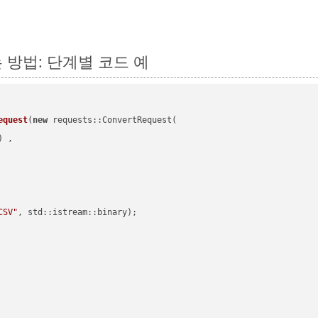
는 방법: 단계별 코드 예
equest
(
new
 requests::ConvertRequest(

) ,        

CSV"
, std::istream::binary)
;
