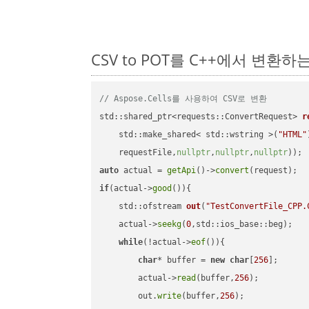
CSV to POT를 C++에서 변환하
// Aspose.Cells를 사용하여 CSV로 변환
std::shared_ptr<requests::ConvertRequest> 
r
    std::make_shared< std::wstring >(
"HTML"
    requestFile,
nullptr
,
nullptr
,
nullptr
))
auto
 actual = 
getApi
()->
convert
if
(actual->
good
()){

std::ofstream 
out
(
"TestConvertFile_CPP.
    actual->
seekg
(
0
,std::ios_base::beg);

while
(!actual->
eof
()){

char
* buffer = 
new
char
[
256
];

        actual->
read
(buffer,
256
);

        out.
write
(buffer,
256
);
