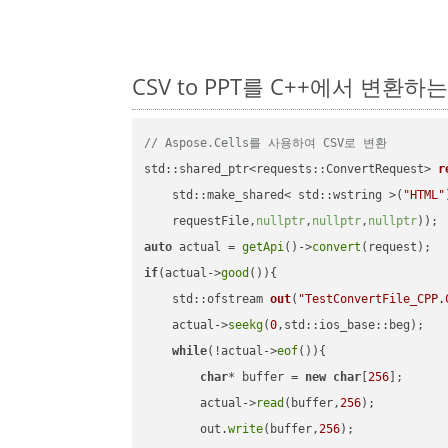
CSV to PPT를 C++에서 변환하
// Aspose.Cells를 사용하여 CSV로 변환
std::shared_ptr<requests::ConvertRequest> 
r
    std::make_shared< std::wstring >(
"HTML"
    requestFile,
nullptr
,
nullptr
,
nullptr
))
auto
 actual = 
getApi
()->
convert
if
(actual->
good
()){

std::ofstream 
out
(
"TestConvertFile_CPP.
    actual->
seekg
(
0
,std::ios_base::beg);

while
(!actual->
eof
()){

char
* buffer = 
new
char
[
256
];

        actual->
read
(buffer,
256
);

        out.
write
(buffer,
256
);
