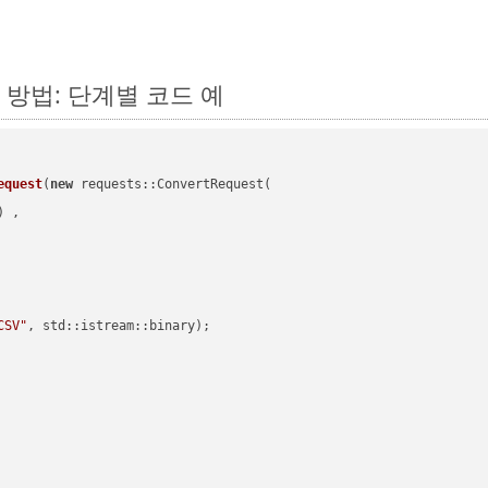
는 방법: 단계별 코드 예
equest
(
new
 requests::ConvertRequest(

) ,        

CSV"
, std::istream::binary)
;
