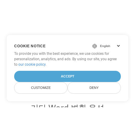
COOKIE NOTICE
To provide you with the best experience, we use cookies for
personalization, analytics, and ads. By using our site, you agree
to
our cookie policy
.
ACCEPT
CUSTOMIZE
DENY
기타 Word 변환 옵션
DOC를 DOT로 변환
DOT:
Microsoft Word Template Files