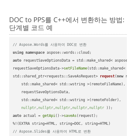
DOC to PPS를 C++에서 변환하는 방법:
단계별 코드 예
// Aspose.Words를 사용하여 DOC로 변환
using
namespace
auto
 requestSaveOptionsData = std::make_shared< aspose::wo
requestSaveOptionsData->
setFileName
(std::make_shared< std
std::shared_ptr<requests::SaveAsRequest> 
request
(
new
 reque
    std::make_shared< std::wstring >(remoteFileName),

    requestSaveOptionsData,

    std::make_shared< std::wstring >(remoteFolder),

nullptr
,
nullptr
,
nullptr
,
nullptr
,
nullptr
 ))
auto
 actual = 
getApi
()->
saveAs
(request);

// Aspose.Slides를 사용하여 HTML로 변환