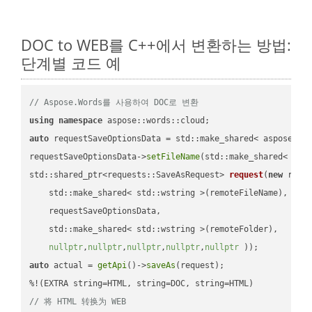
DOC to WEB를 C++에서 변환하는 방법:
단계별 코드 예
// Aspose.Words를 사용하여 DOC로 변환
using
namespace
auto
 requestSaveOptionsData = std::make_shared< aspose::wo
requestSaveOptionsData->
setFileName
(std::make_shared< std
std::shared_ptr<requests::SaveAsRequest> 
request
(
new
 reque
    std::make_shared< std::wstring >(remoteFileName),

    requestSaveOptionsData,

    std::make_shared< std::wstring >(remoteFolder),

nullptr
,
nullptr
,
nullptr
,
nullptr
,
nullptr
 ))
auto
 actual = 
getApi
()->
saveAs
(request);

// 将 HTML 转换为 WEB