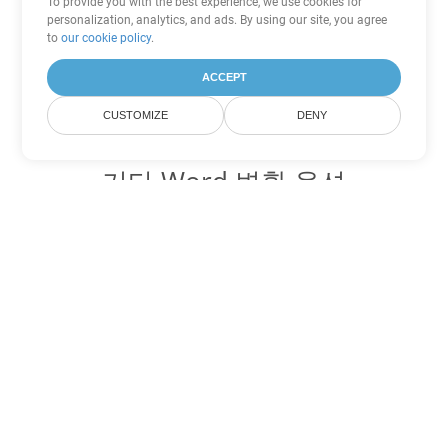
To provide you with the best experience, we use cookies for
personalization, analytics, and ads. By using our site, you agree
to
our cookie policy
.
ACCEPT
CUSTOMIZE
DENY
기타 Word 변환 옵션
DOC를 DOT로 변환
DOT:
Microsoft Word Template Files
DOC를 DOCX로 변환
DOCX:
Office 2007+ Word Document
DOC를 DOCM로 변환
DOCM:
Microsoft Word 2007 Marco File