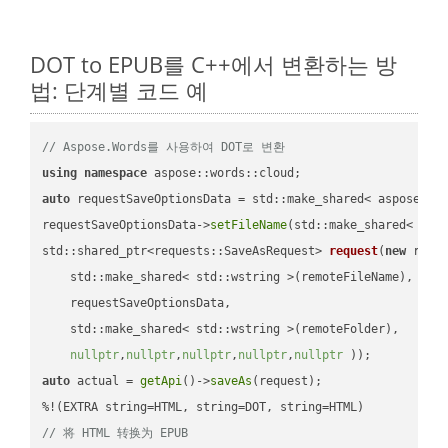
DOT to EPUB를 C++에서 변환하는 방
법: 단계별 코드 예
// Aspose.Words를 사용하여 DOT로 변환
using
namespace
auto
 requestSaveOptionsData = std::make_shared< aspose::wo
requestSaveOptionsData->
setFileName
(std::make_shared< std
std::shared_ptr<requests::SaveAsRequest> 
request
(
new
 reque
    std::make_shared< std::wstring >(remoteFileName),

    requestSaveOptionsData,

    std::make_shared< std::wstring >(remoteFolder),

nullptr
,
nullptr
,
nullptr
,
nullptr
,
nullptr
 ))
auto
 actual = 
getApi
()->
saveAs
(request);

// 将 HTML 转换为 EPUB