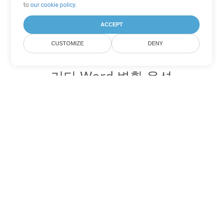
to
our cookie policy
.
ACCEPT
CUSTOMIZE
DENY
기타 Word 변환 옵션
DOT를 DOC로 변환
DOC:
Microsoft Word Binary Format
DOT를 DOCX로 변환
DOCX:
Office 2007+ Word Document
DOT를 DOCM로 변환
DOCM:
Microsoft Word 2007 Marco File
DOT를 DOTX로 변환