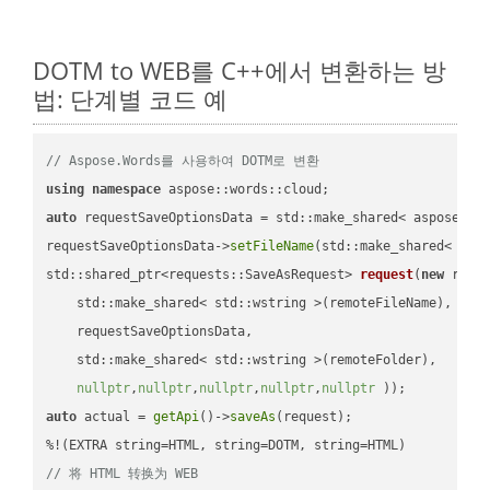
DOTM to WEB를 C++에서 변환하는 방
법: 단계별 코드 예
// Aspose.Words를 사용하여 DOTM로 변환
using
namespace
auto
 requestSaveOptionsData = std::make_shared< aspose::wo
requestSaveOptionsData->
setFileName
(std::make_shared< std
std::shared_ptr<requests::SaveAsRequest> 
request
(
new
 reque
    std::make_shared< std::wstring >(remoteFileName),

    requestSaveOptionsData,

    std::make_shared< std::wstring >(remoteFolder),

nullptr
,
nullptr
,
nullptr
,
nullptr
,
nullptr
 ))
auto
 actual = 
getApi
()->
saveAs
(request);

// 将 HTML 转换为 WEB