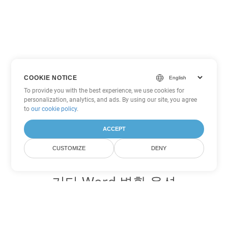
COOKIE NOTICE
To provide you with the best experience, we use cookies for
personalization, analytics, and ads. By using our site, you agree
to
our cookie policy
.
ACCEPT
CUSTOMIZE
DENY
기타 Word 변환 옵션
DOTM를 DOC로 변환
DOC:
Microsoft Word Binary Format