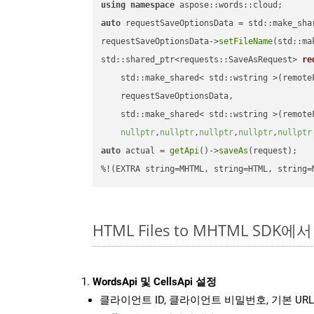
using
namespace
auto
 requestSaveOptionsData = std::make_sha
requestSaveOptionsData->
setFileName
(std::ma
std::shared_ptr<requests::SaveAsRequest> 
re
    std::make_shared< std::wstring >(remoteF
    requestSaveOptionsData,

    std::make_shared< std::wstring >(remoteF
nullptr
,
nullptr
,
nullptr
,
nullptr
,
nullptr
auto
 actual = 
getApi
()->
saveAs
(request);

%!(EXTRA string=MHTML, string=HTML, string=
HTML Files to MHTML SDK
WordsApi 및 CellsApi 설정
클라이언트 ID, 클라이언트 비밀번호, 기본 URL