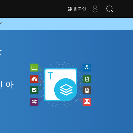
한국인
K
온
만 아