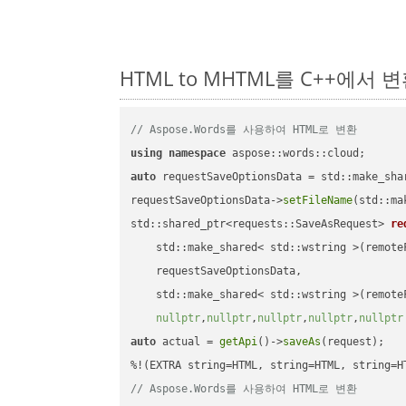
HTML to MHTML를 C++에서
// Aspose.Words를 사용하여 HTML로 변환
using
namespace
auto
 requestSaveOptionsData = std::make_sha
requestSaveOptionsData->
setFileName
(std::ma
std::shared_ptr<requests::SaveAsRequest> 
re
    std::make_shared< std::wstring >(remoteF
    requestSaveOptionsData,

    std::make_shared< std::wstring >(remoteF
nullptr
,
nullptr
,
nullptr
,
nullptr
,
nullptr
auto
 actual = 
getApi
()->
saveAs
(request);

// Aspose.Words를 사용하여 HTML로 변환