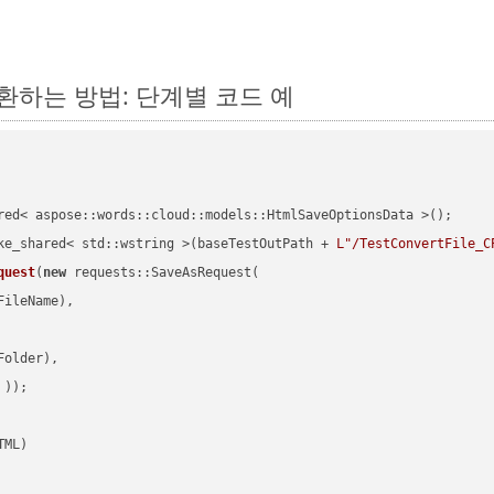
 변환하는 방법: 단계별 코드 예
red< aspose::words::cloud::models::HtmlSaveOptionsData >();

ke_shared< std::wstring >(baseTestOutPath + 
L"/TestConvertFile_C
quest
(
new
 requests::SaveAsRequest(

ileName),

older),

 ))