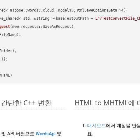
red< aspose::words::cloud::models::HtmlSaveOptionsData >();

ke_shared< std::wstring >(baseTestOutPath + 
L"/TestConvertFile_C
quest
(
new
 requests::SaveAsRequest(

ileName),

older),

 ))
MHTML)
에서 간단한 C++ 변환
HTML to MHTML에 대
대시보드
에서 계정을 만들
 및 API 버전으로
WordsApi
및
요.