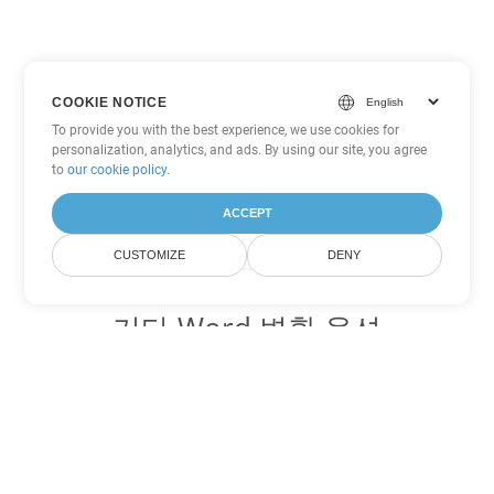
COOKIE NOTICE
To provide you with the best experience, we use cookies for
personalization, analytics, and ads. By using our site, you agree
to
our cookie policy
.
ACCEPT
CUSTOMIZE
DENY
기타 Word 변환 옵션
HTML를 DOC로 변환
DOC:
Microsoft Word Binary Format
HTML를 DOT로 변환