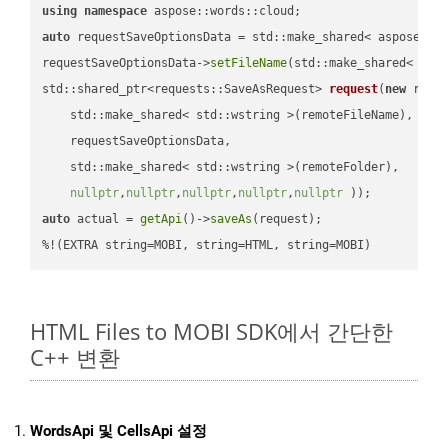
using
namespace
auto
 requestSaveOptionsData = std::make_shared< aspose::wo
requestSaveOptionsData->
setFileName
(std::make_shared< std
std::shared_ptr<requests::SaveAsRequest> 
request
(
new
 reque
    std::make_shared< std::wstring >(remoteFileName),

    requestSaveOptionsData,

    std::make_shared< std::wstring >(remoteFolder),

nullptr
,
nullptr
,
nullptr
,
nullptr
,
nullptr
 ))
auto
 actual = 
getApi
()->
saveAs
(request);

%!(EXTRA string=MOBI, string=HTML, string=MOBI)
HTML Files to MOBI SDK에서 간단한
C++ 변환
WordsApi 및 CellsApi 설정