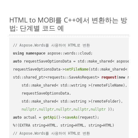
HTML to MOBI를 C++에서 변환하는 방
법: 단계별 코드 예
// Aspose.Words를 사용하여 HTML로 변환
using
namespace
auto
 requestSaveOptionsData = std::make_shared< aspose::wo
requestSaveOptionsData->
setFileName
(std::make_shared< std
std::shared_ptr<requests::SaveAsRequest> 
request
(
new
 reque
    std::make_shared< std::wstring >(remoteFileName),

    requestSaveOptionsData,

    std::make_shared< std::wstring >(remoteFolder),

nullptr
,
nullptr
,
nullptr
,
nullptr
,
nullptr
 ))
auto
 actual = 
getApi
()->
saveAs
(request);

// Aspose.Words를 사용하여 HTML로 변환