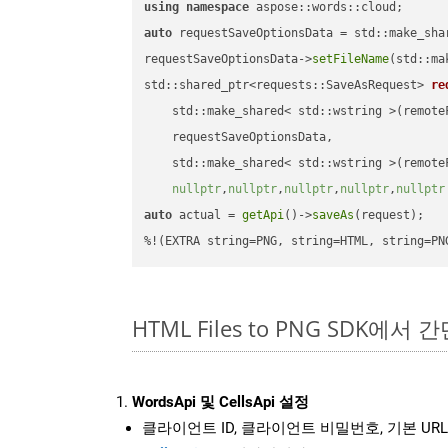
using
namespace
auto
 requestSaveOptionsData = std::make_sha
requestSaveOptionsData->
setFileName
(std::ma
std::shared_ptr<requests::SaveAsRequest> 
re
    std::make_shared< std::wstring >(remoteF
    requestSaveOptionsData,

    std::make_shared< std::wstring >(remoteF
nullptr
,
nullptr
,
nullptr
,
nullptr
,
nullptr
auto
 actual = 
getApi
()->
saveAs
(request);

%!(EXTRA string=PNG, string=HTML, string=PN
HTML Files to PNG SDK에서
WordsApi 및 CellsApi 설정
클라이언트 ID, 클라이언트 비밀번호, 기본 URL