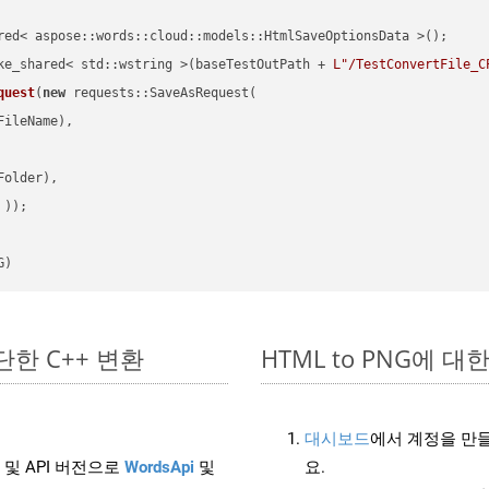
red< aspose::words::cloud::models::HtmlSaveOptionsData >();

ke_shared< std::wstring >(baseTestOutPath + 
L"/TestConvertFile_C
quest
(
new
 requests::SaveAsRequest(

ileName),

older),

 ))
G)
 간단한 C++ 변환
HTML to PNG에 대한 
대시보드
에서 계정을 만들
 및 API 버전으로
WordsApi
및
요.