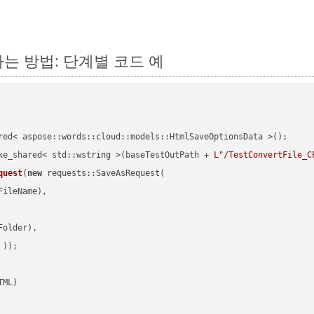
환하는 방법: 단계별 코드 예
red< aspose::words::cloud::models::HtmlSaveOptionsData >();

ke_shared< std::wstring >(baseTestOutPath + 
L"/TestConvertFile_C
quest
(
new
 requests::SaveAsRequest(

ileName),

older),

 ))