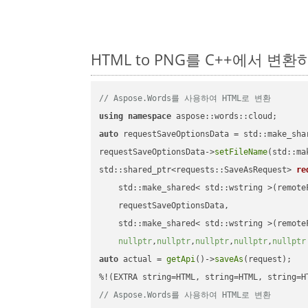
HTML to PNG를 C++에서 변
// Aspose.Words를 사용하여 HTML로 변환
using
namespace
auto
 requestSaveOptionsData = std::make_sha
requestSaveOptionsData->
setFileName
(std::ma
std::shared_ptr<requests::SaveAsRequest> 
re
    std::make_shared< std::wstring >(remoteF
    requestSaveOptionsData,

    std::make_shared< std::wstring >(remoteF
nullptr
,
nullptr
,
nullptr
,
nullptr
,
nullptr
auto
 actual = 
getApi
()->
saveAs
(request);

// Aspose.Words를 사용하여 HTML로 변환