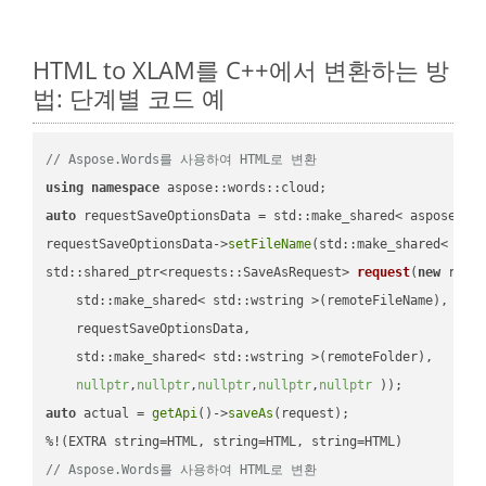
HTML to XLAM를 C++에서 변환하는 방
법: 단계별 코드 예
// Aspose.Words를 사용하여 HTML로 변환
using
namespace
auto
 requestSaveOptionsData = std::make_shared< aspose::wo
requestSaveOptionsData->
setFileName
(std::make_shared< std
std::shared_ptr<requests::SaveAsRequest> 
request
(
new
 reque
    std::make_shared< std::wstring >(remoteFileName),

    requestSaveOptionsData,

    std::make_shared< std::wstring >(remoteFolder),

nullptr
,
nullptr
,
nullptr
,
nullptr
,
nullptr
 ))
auto
 actual = 
getApi
()->
saveAs
(request);

// Aspose.Words를 사용하여 HTML로 변환