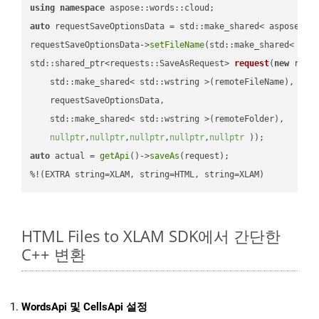
using
namespace
auto
 requestSaveOptionsData = std::make_shared< aspose::wo
requestSaveOptionsData->
setFileName
(std::make_shared< std
std::shared_ptr<requests::SaveAsRequest> 
request
(
new
 reque
    std::make_shared< std::wstring >(remoteFileName),

    requestSaveOptionsData,

    std::make_shared< std::wstring >(remoteFolder),

nullptr
,
nullptr
,
nullptr
,
nullptr
,
nullptr
 ))
auto
 actual = 
getApi
()->
saveAs
(request);

%!(EXTRA string=XLAM, string=HTML, string=XLAM)
HTML Files to XLAM SDK에서 간단한
C++ 변환
WordsApi 및 CellsApi 설정