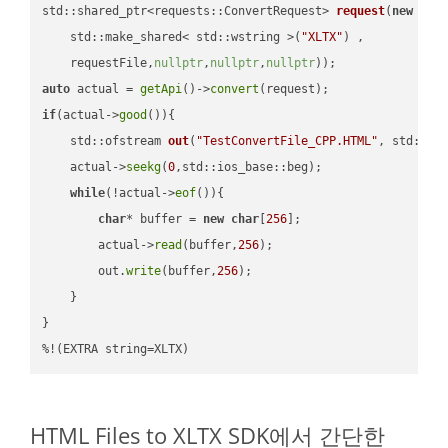
std::shared_ptr<requests::ConvertRequest> 
request
(
new
 requ
    std::make_shared< std::wstring >(
"XLTX"
) ,        

    requestFile,
nullptr
,
nullptr
,
nullptr
))
auto
 actual = 
getApi
()->
convert
if
(actual->
good
()){

std::ofstream 
out
(
"TestConvertFile_CPP.HTML"
, std::is
    actual->
seekg
(
0
,std::ios_base::beg);

while
(!actual->
eof
()){

char
* buffer = 
new
char
[
256
];

        actual->
read
(buffer,
256
);

        out.
write
(buffer,
256
);

    }

}

%!(EXTRA string=XLTX)
HTML Files to XLTX SDK에서 간단한