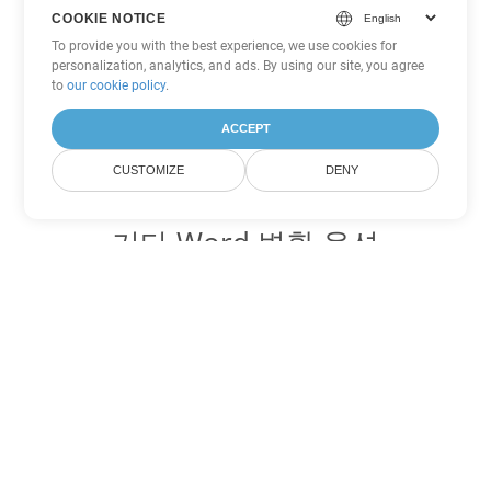
COOKIE NOTICE
To provide you with the best experience, we use cookies for
personalization, analytics, and ads. By using our site, you agree
to
our cookie policy
.
ACCEPT
CUSTOMIZE
DENY
기타 Word 변환 옵션
HTML를 DOC로 변환
DOC:
Microsoft Word Binary Format
HTML를 DOT로 변환
DOT:
Microsoft Word Template Files
HTML를 DOCX로 변환