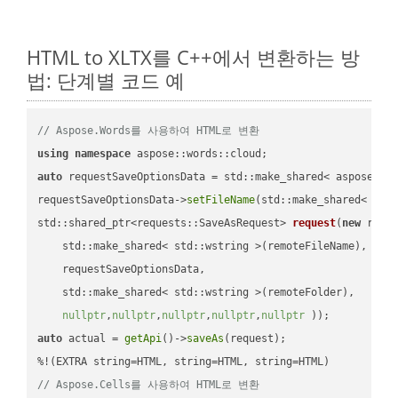
HTML to XLTX를 C++에서 변환하는 방
법: 단계별 코드 예
// Aspose.Words를 사용하여 HTML로 변환
using
namespace
auto
 requestSaveOptionsData = std::make_shared< aspose::wo
requestSaveOptionsData->
setFileName
(std::make_shared< std
std::shared_ptr<requests::SaveAsRequest> 
request
(
new
 reque
    std::make_shared< std::wstring >(remoteFileName),

    requestSaveOptionsData,

    std::make_shared< std::wstring >(remoteFolder),

nullptr
,
nullptr
,
nullptr
,
nullptr
,
nullptr
 ))
auto
 actual = 
getApi
()->
saveAs
(request);

// Aspose.Cells를 사용하여 HTML로 변환