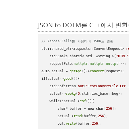
JSON to DOTM를 C++에서 
// Aspose.Cells를 사용하여 JSON로 변환
std::shared_ptr<requests::ConvertRequest> 
r
    std::make_shared< std::wstring >(
"HTML"
    requestFile,
nullptr
,
nullptr
,
nullptr
))
auto
 actual = 
getApi
()->
convert
if
(actual->
good
()){

std::ofstream 
out
(
"TestConvertFile_CPP.
    actual->
seekg
(
0
,std::ios_base::beg);

while
(!actual->
eof
()){

char
* buffer = 
new
char
[
256
];

        actual->
read
(buffer,
256
);

        out.
write
(buffer,
256
);
