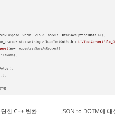
red< aspose::words::cloud::models::HtmlSaveOptionsData >();

ke_shared< std::wstring >(baseTestOutPath + 
L"/TestConvertFile_C
quest
(
new
 requests::SaveAsRequest(

ileName),

older),

 ))
OTM)
 간단한 C++ 변환
JSON to DOTM에 대한