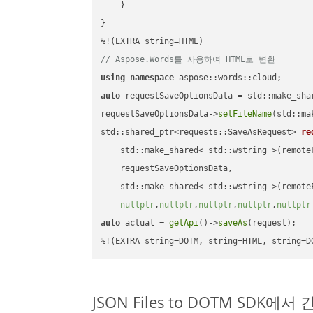
    }

}

// Aspose.Words를 사용하여 HTML로 변환
using
namespace
auto
 requestSaveOptionsData = std::make_sha
requestSaveOptionsData->
setFileName
(std::ma
std::shared_ptr<requests::SaveAsRequest> 
re
    std::make_shared< std::wstring >(remoteF
    requestSaveOptionsData,

    std::make_shared< std::wstring >(remoteF
nullptr
,
nullptr
,
nullptr
,
nullptr
,
nullptr
auto
 actual = 
getApi
()->
saveAs
(request);

%!(EXTRA string=DOTM, string=HTML, string=D
JSON Files to DOTM SDK에서