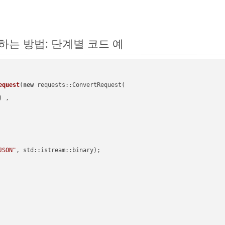
변환하는 방법: 단계별 코드 예
equest
(
new
 requests::ConvertRequest(

) ,        

JSON"
, std::istream::binary)
;
