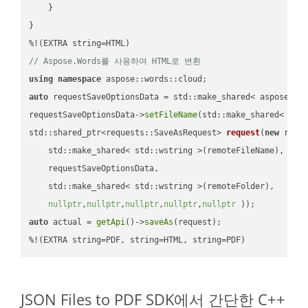
    }

}

// Aspose.Words를 사용하여 HTML로 변환
using
namespace
auto
 requestSaveOptionsData = std::make_shared< aspose::wo
requestSaveOptionsData->
setFileName
(std::make_shared< std
std::shared_ptr<requests::SaveAsRequest> 
request
(
new
 reque
    std::make_shared< std::wstring >(remoteFileName),

    requestSaveOptionsData,

    std::make_shared< std::wstring >(remoteFolder),

nullptr
,
nullptr
,
nullptr
,
nullptr
,
nullptr
 ))
auto
 actual = 
getApi
()->
saveAs
(request);

%!(EXTRA string=PDF, string=HTML, string=PDF)
JSON Files to PDF SDK에서 간단한 C++