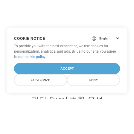
COOKIE NOTICE
To provide you with the best experience, we use cookies for
personalization, analytics, and ads. By using our site, you agree
to
our cookie policy
.
ACCEPT
CUSTOMIZE
DENY
기타 Excel 변환 옵션
JSON를 DOC로 변환
DOC:
Microsoft Word Binary Format