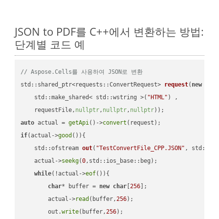
JSON to PDF를 C++에서 변환하는 방법:
단계별 코드 예
// Aspose.Cells를 사용하여 JSON로 변환
std::shared_ptr<requests::ConvertRequest> 
request
(
new
 requ
    std::make_shared< std::wstring >(
"HTML"
) ,        

    requestFile,
nullptr
,
nullptr
,
nullptr
))
auto
 actual = 
getApi
()->
convert
if
(actual->
good
()){

std::ofstream 
out
(
"TestConvertFile_CPP.JSON"
, std::is
    actual->
seekg
(
0
,std::ios_base::beg);

while
(!actual->
eof
()){

char
* buffer = 
new
char
[
256
];

        actual->
read
(buffer,
256
);

        out.
write
(buffer,
256
);
