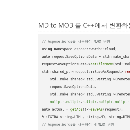
MD to MOBI를 C++에서 변환
// Aspose.Words를 사용하여 MD로 변환
using
namespace
auto
 requestSaveOptionsData = std::make_sha
requestSaveOptionsData->
setFileName
(std::ma
std::shared_ptr<requests::SaveAsRequest> 
re
    std::make_shared< std::wstring >(remoteF
    requestSaveOptionsData,

    std::make_shared< std::wstring >(remoteF
nullptr
,
nullptr
,
nullptr
,
nullptr
,
nullptr
auto
 actual = 
getApi
()->
saveAs
(request);

// Aspose.Words를 사용하여 HTML로 변환