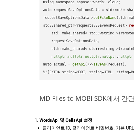
using
namespace
auto
 requestSaveOptionsData = std::make_sha
requestSaveOptionsData->
setFileName
(std::ma
std::shared_ptr<requests::SaveAsRequest> 
re
    std::make_shared< std::wstring >(remoteF
    requestSaveOptionsData,

    std::make_shared< std::wstring >(remoteF
nullptr
,
nullptr
,
nullptr
,
nullptr
,
nullptr
auto
 actual = 
getApi
()->
saveAs
(request);

%!(EXTRA string=MOBI, string=HTML, string=M
MD Files to MOBI SDK에서 
WordsApi 및 CellsApi 설정
클라이언트 ID, 클라이언트 비밀번호, 기본 URL