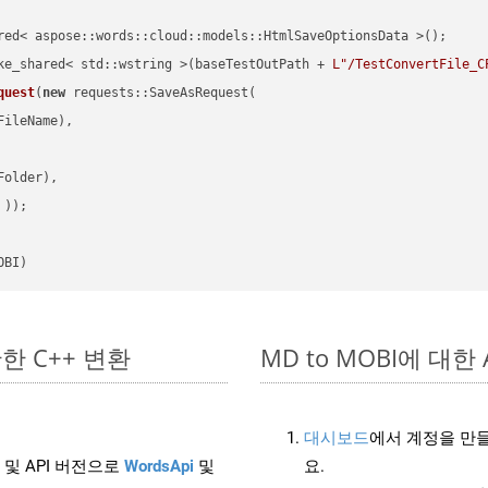
red< aspose::words::cloud::models::HtmlSaveOptionsData >();

ke_shared< std::wstring >(baseTestOutPath + 
L"/TestConvertFile_C
quest
(
new
 requests::SaveAsRequest(

ileName),

older),

 ))
OBI)
간단한 C++ 변환
MD to MOBI에 대한 A
대시보드
에서 계정을 만들
 및 API 버전으로
WordsApi
및
요.