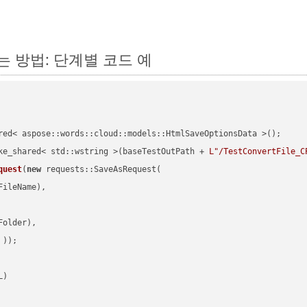
하는 방법: 단계별 코드 예
red< aspose::words::cloud::models::HtmlSaveOptionsData >();

ke_shared< std::wstring >(baseTestOutPath + 
L"/TestConvertFile_C
quest
(
new
 requests::SaveAsRequest(

ileName),

older),

 ))