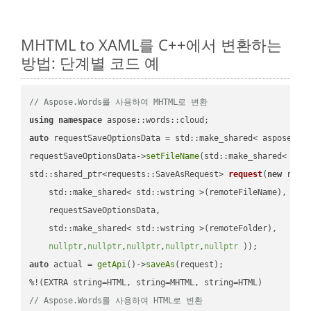
MHTML to XAML를 C++에서 변환하는
방법: 단계별 코드 예
// Aspose.Words를 사용하여 MHTML로 변환
using
namespace
auto
 requestSaveOptionsData = std::make_shared< aspose::wo
requestSaveOptionsData->
setFileName
(std::make_shared< std
std::shared_ptr<requests::SaveAsRequest> 
request
(
new
 reque
    std::make_shared< std::wstring >(remoteFileName),

    requestSaveOptionsData,

    std::make_shared< std::wstring >(remoteFolder),

nullptr
,
nullptr
,
nullptr
,
nullptr
,
nullptr
 ))
auto
 actual = 
getApi
()->
saveAs
(request);

// Aspose.Words를 사용하여 HTML로 변환