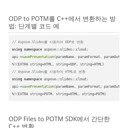
ODP to POTM를 C++에서 변환하는 방
법: 단계별 코드 예
// Aspose.Slides를 사용하여 ODP로 변환
using
namespace
 aspose::slides::cloud;            

api->
savePresentation
(paramName, paramFormat, paramOutPat
// Aspose.Slides를 사용하여 HTML로 변환
using
namespace
 aspose::slides::cloud;            

api->
savePresentation
(paramName, paramFormat, paramOutPat
%!(EXTRA string=POTM, string=HTML, string=POTM)
ODP Files to POTM SDK에서 간단한
C++ 변환