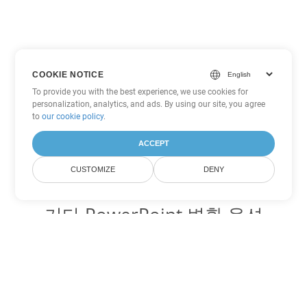
COOKIE NOTICE
To provide you with the best experience, we use cookies for
personalization, analytics, and ads. By using our site, you agree
to
our cookie policy
.
ACCEPT
CUSTOMIZE
DENY
기타 PowerPoint 변환 옵션
ODP를 DOC로 변환
DOC:
Microsoft Word Binary Format
ODP를 DOT로 변환