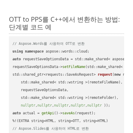
OTT to PPS를 C++에서 변환하는 방법:
단계별 코드 예
// Aspose.Words를 사용하여 OTT로 변환
using
namespace
auto
 requestSaveOptionsData = std::make_shared< aspose::wo
requestSaveOptionsData->
setFileName
(std::make_shared< std
std::shared_ptr<requests::SaveAsRequest> 
request
(
new
 reque
    std::make_shared< std::wstring >(remoteFileName),

    requestSaveOptionsData,

    std::make_shared< std::wstring >(remoteFolder),

nullptr
,
nullptr
,
nullptr
,
nullptr
,
nullptr
 ))
auto
 actual = 
getApi
()->
saveAs
(request);

// Aspose.Slides를 사용하여 HTML로 변환