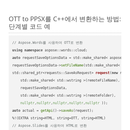
OTT to PPSX를 C++에서 변환하는 방법:
단계별 코드 예
// Aspose.Words를 사용하여 OTT로 변환
using
namespace
auto
 requestSaveOptionsData = std::make_shared< aspose::wo
requestSaveOptionsData->
setFileName
(std::make_shared< std
std::shared_ptr<requests::SaveAsRequest> 
request
(
new
 reque
    std::make_shared< std::wstring >(remoteFileName),

    requestSaveOptionsData,

    std::make_shared< std::wstring >(remoteFolder),

nullptr
,
nullptr
,
nullptr
,
nullptr
,
nullptr
 ))
auto
 actual = 
getApi
()->
saveAs
(request);

// Aspose.Slides를 사용하여 HTML로 변환