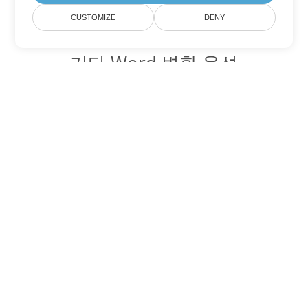
CUSTOMIZE
DENY
기타 Word 변환 옵션
OTT를 DOC로 변환
DOC:
Microsoft Word Binary Format
OTT를 DOT로 변환
DOT:
Microsoft Word Template Files
OTT를 DOCX로 변환
DOCX:
Office 2007+ Word Document
OTT를 DOCM로 변환
DOCM:
Microsoft Word 2007 Marco File