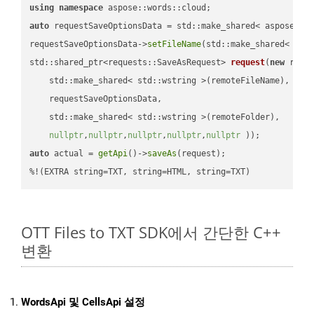
using
namespace
auto
 requestSaveOptionsData = std::make_shared< aspose::wo
requestSaveOptionsData->
setFileName
(std::make_shared< std
std::shared_ptr<requests::SaveAsRequest> 
request
(
new
 reque
    std::make_shared< std::wstring >(remoteFileName),

    requestSaveOptionsData,

    std::make_shared< std::wstring >(remoteFolder),

nullptr
,
nullptr
,
nullptr
,
nullptr
,
nullptr
 ))
auto
 actual = 
getApi
()->
saveAs
(request);

%!(EXTRA string=TXT, string=HTML, string=TXT)
OTT Files to TXT SDK에서 간단한 C++
변환
WordsApi 및 CellsApi 설정