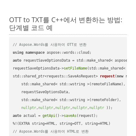
OTT to TXT를 C++에서 변환하는 방법:
단계별 코드 예
// Aspose.Words를 사용하여 OTT로 변환
using
namespace
auto
 requestSaveOptionsData = std::make_shared< aspose::wo
requestSaveOptionsData->
setFileName
(std::make_shared< std
std::shared_ptr<requests::SaveAsRequest> 
request
(
new
 reque
    std::make_shared< std::wstring >(remoteFileName),

    requestSaveOptionsData,

    std::make_shared< std::wstring >(remoteFolder),

nullptr
,
nullptr
,
nullptr
,
nullptr
,
nullptr
 ))
auto
 actual = 
getApi
()->
saveAs
(request);

// Aspose.Words를 사용하여 HTML로 변환