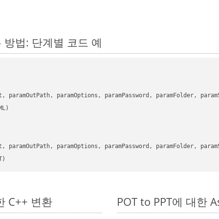
는 방법: 단계별 코드 예
      

t, paramOutPath, paramOptions, paramPassword, paramFolder, param
      

t, paramOutPath, paramOptions, paramPassword, paramFolder, param
T)
단한 C++ 변환
POT to PPT에 대한 As