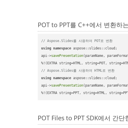
POT to PPT를 C++에서 변환하
// Aspose.Slides를 사용하여 POT로 변환
using
namespace
 aspose::slides::cloud;      
api->
savePresentation
(paramName, paramForma
// Aspose.Slides를 사용하여 HTML로 변환
using
namespace
 aspose::slides::cloud;      
api->
savePresentation
(paramName, paramForma
%!(EXTRA string=PPT, string=HTML, string=PP
POT Files to PPT SDK에서 간