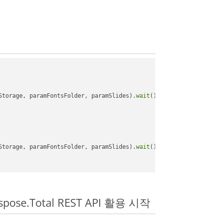
Storage, paramFontsFolder, paramSlides).
wait
();

Storage, paramFontsFolder, paramSlides).
wait
();

pose.Total REST API 활용 시작