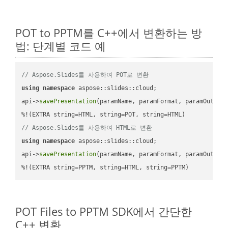
POT to PPTM를 C++에서 변환하는 방
법: 단계별 코드 예
// Aspose.Slides를 사용하여 POT로 변환
using
namespace
 aspose::slides::cloud;            

api->
savePresentation
(paramName, paramFormat, paramOutPat
// Aspose.Slides를 사용하여 HTML로 변환
using
namespace
 aspose::slides::cloud;            

api->
savePresentation
(paramName, paramFormat, paramOutPat
%!(EXTRA string=PPTM, string=HTML, string=PPTM)
POT Files to PPTM SDK에서 간단한
C++ 변환