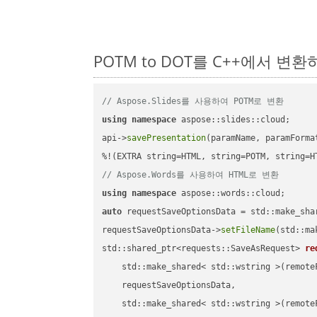
POTM to DOT를 C++에서 변
// Aspose.Slides를 사용하여 POTM로 변환
using
namespace
 aspose::slides::cloud;      
api->
savePresentation
(paramName, paramForma
// Aspose.Words를 사용하여 HTML로 변환
using
namespace
auto
 requestSaveOptionsData = std::make_sha
requestSaveOptionsData->
setFileName
(std::ma
std::shared_ptr<requests::SaveAsRequest> 
re
    std::make_shared< std::wstring >(remoteF
    requestSaveOptionsData,

    std::make_shared< std::wstring >(remoteF