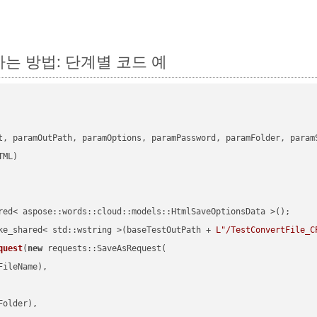
환하는 방법: 단계별 코드 예
      

t, paramOutPath, paramOptions, paramPassword, paramFolder, param
red< aspose::words::cloud::models::HtmlSaveOptionsData >();

ke_shared< std::wstring >(baseTestOutPath + 
L"/TestConvertFile_C
quest
(
new
 requests::SaveAsRequest(

ileName),

older),
