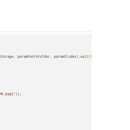
Storage, paramFontsFolder, paramSlides).
wait
();

PP.html"