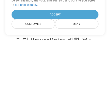
personalization, analytics, and ads. By using our site, you agree
to
our cookie policy
.
ACCEPT
CUSTOMIZE
DENY
기타 PowerPoint 변환 옵션
POTM를 DOC로 변환
DOC:
Microsoft Word Binary Format
POTM를 DOT로 변환
DOT:
Microsoft Word Template Files
POTM를 DOCX로 변환
DOCX:
Office 2007+ Word Document