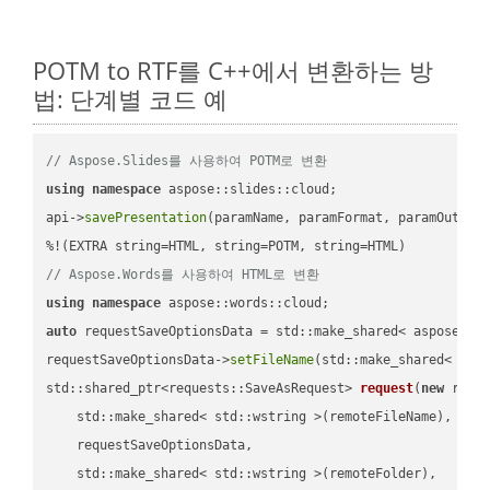
POTM to RTF를 C++에서 변환하는 방
법: 단계별 코드 예
// Aspose.Slides를 사용하여 POTM로 변환
using
namespace
 aspose::slides::cloud;            

api->
savePresentation
(paramName, paramFormat, paramOutPat
// Aspose.Words를 사용하여 HTML로 변환
using
namespace
auto
 requestSaveOptionsData = std::make_shared< aspose::wo
requestSaveOptionsData->
setFileName
(std::make_shared< std
std::shared_ptr<requests::SaveAsRequest> 
request
(
new
 reque
    std::make_shared< std::wstring >(remoteFileName),

    requestSaveOptionsData,

    std::make_shared< std::wstring >(remoteFolder),
