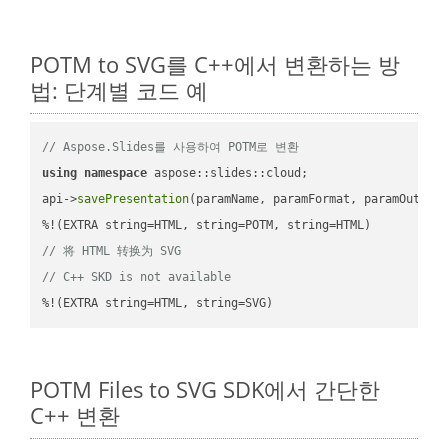
POTM to SVG를 C++에서 변환하는 방
법: 단계별 코드 예
// Aspose.Slides를 사용하여 POTM로 변환
using
namespace
 aspose::slides::cloud;            

api->
savePresentation
(paramName, paramFormat, paramOutPat
// 将 HTML 转换为 SVG
// C++ SKD is not available
%!(EXTRA string=HTML, string=SVG)
POTM Files to SVG SDK에서 간단한
C++ 변환