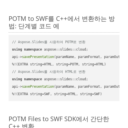
POTM to SWF를 C++에서 변환하는 방
법: 단계별 코드 예
// Aspose.Slides를 사용하여 POTM로 변환
using
namespace
 aspose::slides::cloud;            

api->
savePresentation
(paramName, paramFormat, paramOutPat
// Aspose.Slides를 사용하여 HTML로 변환
using
namespace
 aspose::slides::cloud;            

api->
savePresentation
(paramName, paramFormat, paramOutPat
%!(EXTRA string=SWF, string=HTML, string=SWF)
POTM Files to SWF SDK에서 간단한
C++ 변환