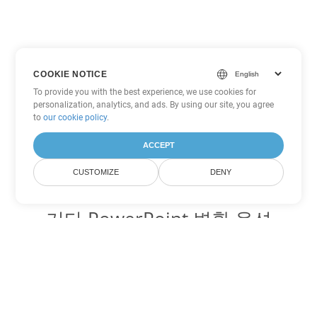
COOKIE NOTICE
To provide you with the best experience, we use cookies for
personalization, analytics, and ads. By using our site, you agree
to
our cookie policy
.
ACCEPT
CUSTOMIZE
DENY
기타 PowerPoint 변환 옵션
POTM를 DOC로 변환
DOC:
Microsoft Word Binary Format
POTM를 DOT로 변환