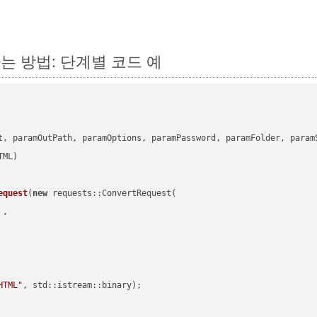
환하는 방법: 단계별 코드 예
      

t, paramOutPath, paramOptions, paramPassword, paramFolder, param
equest
(
new
 requests::ConvertRequest(

 ,        

HTML"
, std::istream::binary)
;
