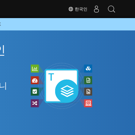
한국인
K
인
아니