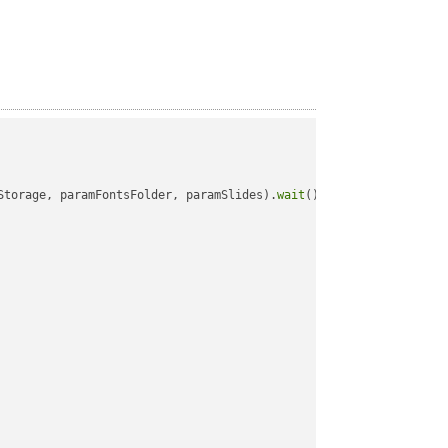
Storage, paramFontsFolder, paramSlides).
wait
();
