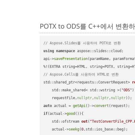
POTX to ODS를 C++에서 변
// Aspose.Slides를 사용하여 POTX로 변환
using
namespace
 aspose::slides::cloud;      
api->
savePresentation
(paramName, paramForma
// Aspose.Cells를 사용하여 HTML로 변환
std::shared_ptr<requests::ConvertRequest> 
r
    std::make_shared< std::wstring >(
"ODS"
)
    requestFile,
nullptr
,
nullptr
,
nullptr
))
auto
 actual = 
getApi
()->
convert
if
(actual->
good
()){

std::ofstream 
out
(
"TestConvertFile_CPP.
    actual->
seekg
(
0
,std::ios_base::beg);
