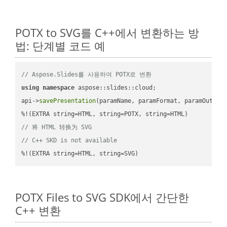
POTX to SVG를 C++에서 변환하는 방
법: 단계별 코드 예
// Aspose.Slides를 사용하여 POTX로 변환
using
namespace
 aspose::slides::cloud;            

api->
savePresentation
(paramName, paramFormat, paramOutPat
// 将 HTML 转换为 SVG
// C++ SKD is not available
%!(EXTRA string=HTML, string=SVG)
POTX Files to SVG SDK에서 간단한
C++ 변환