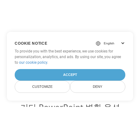
COOKIE NOTICE
To provide you with the best experience, we use cookies for
personalization, analytics, and ads. By using our site, you agree
to
our cookie policy
.
ACCEPT
CUSTOMIZE
DENY
기타 PowerPoint 변환 옵션
POTX를 DOC로 변환
DOC:
Microsoft Word Binary Format