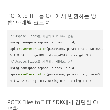
POTX to TIFF를 C++에서 변환하는 방
법: 단계별 코드 예
// Aspose.Slides를 사용하여 POTX로 변환
using
namespace
 aspose::slides::cloud;            

api->
savePresentation
(paramName, paramFormat, paramOutPat
// Aspose.Slides를 사용하여 HTML로 변환
using
namespace
 aspose::slides::cloud;            

api->
savePresentation
(paramName, paramFormat, paramOutPat
%!(EXTRA string=TIFF, string=HTML, string=TIFF)
POTX Files to TIFF SDK에서 간단한 C++
변환