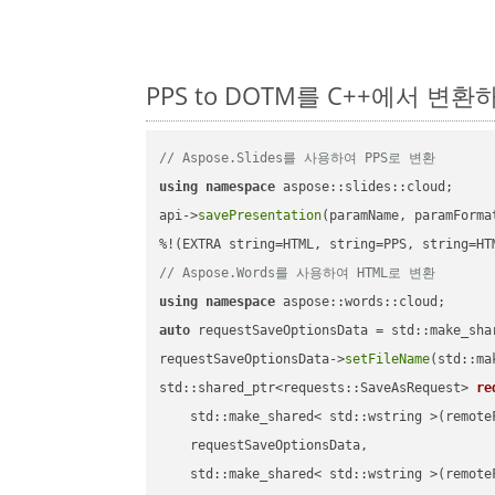
PPS to DOTM를 C++에서 변
// Aspose.Slides를 사용하여 PPS로 변환
using
namespace
 aspose::slides::cloud;      
api->
savePresentation
(paramName, paramForma
// Aspose.Words를 사용하여 HTML로 변환
using
namespace
auto
 requestSaveOptionsData = std::make_sha
requestSaveOptionsData->
setFileName
(std::ma
std::shared_ptr<requests::SaveAsRequest> 
re
    std::make_shared< std::wstring >(remoteF
    requestSaveOptionsData,

    std::make_shared< std::wstring >(remoteF