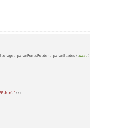
Storage, paramFontsFolder, paramSlides).
wait
();

PP.html"