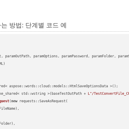
환하는 방법: 단계별 코드 예
      

t, paramOutPath, paramOptions, paramPassword, paramFolder, param
red< aspose::words::cloud::models::HtmlSaveOptionsData >();

ke_shared< std::wstring >(baseTestOutPath + 
L"/TestConvertFile_C
quest
(
new
 requests::SaveAsRequest(

ileName),

older),
