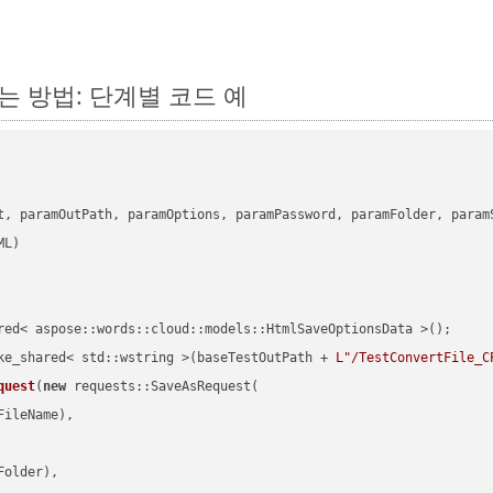
하는 방법: 단계별 코드 예
      

t, paramOutPath, paramOptions, paramPassword, paramFolder, param
red< aspose::words::cloud::models::HtmlSaveOptionsData >();

ke_shared< std::wstring >(baseTestOutPath + 
L"/TestConvertFile_C
quest
(
new
 requests::SaveAsRequest(

ileName),

older),
