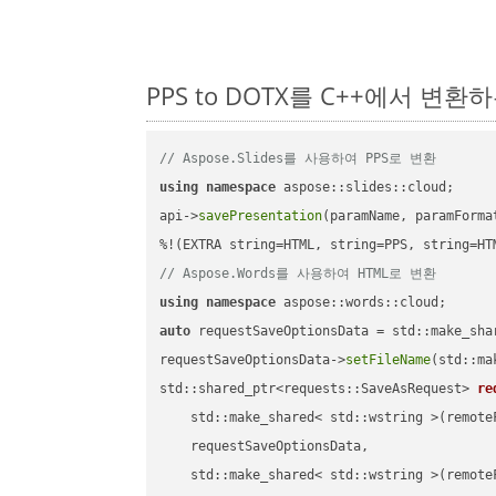
PPS to DOTX를 C++에서 변환
// Aspose.Slides를 사용하여 PPS로 변환
using
namespace
 aspose::slides::cloud;      
api->
savePresentation
(paramName, paramForma
// Aspose.Words를 사용하여 HTML로 변환
using
namespace
auto
 requestSaveOptionsData = std::make_sha
requestSaveOptionsData->
setFileName
(std::ma
std::shared_ptr<requests::SaveAsRequest> 
re
    std::make_shared< std::wstring >(remoteF
    requestSaveOptionsData,

    std::make_shared< std::wstring >(remoteF