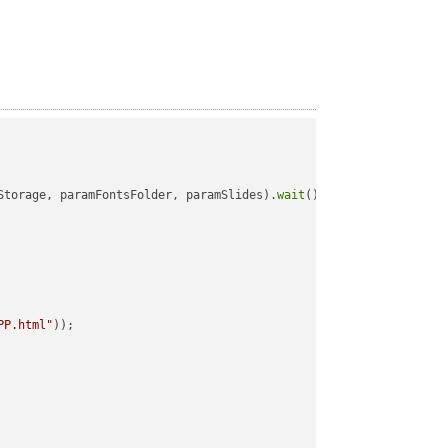
Storage, paramFontsFolder, paramSlides).
wait
();

PP.html"