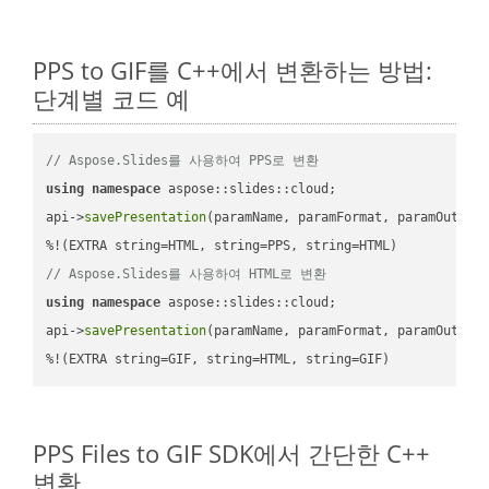
PPS to GIF를 C++에서 변환하는 방법:
단계별 코드 예
// Aspose.Slides를 사용하여 PPS로 변환
using
namespace
 aspose::slides::cloud;            

api->
savePresentation
(paramName, paramFormat, paramOutPat
// Aspose.Slides를 사용하여 HTML로 변환
using
namespace
 aspose::slides::cloud;            

api->
savePresentation
(paramName, paramFormat, paramOutPat
%!(EXTRA string=GIF, string=HTML, string=GIF)
PPS Files to GIF SDK에서 간단한 C++
변환