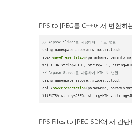
PPS to JPEG를 C++에서 변환
// Aspose.Slides를 사용하여 PPS로 변환
using
namespace
 aspose::slides::cloud;      
api->
savePresentation
(paramName, paramForma
// Aspose.Slides를 사용하여 HTML로 변환
using
namespace
 aspose::slides::cloud;      
api->
savePresentation
(paramName, paramForma
%!(EXTRA string=JPEG, string=HTML, string=J
PPS Files to JPEG SDK에서 간