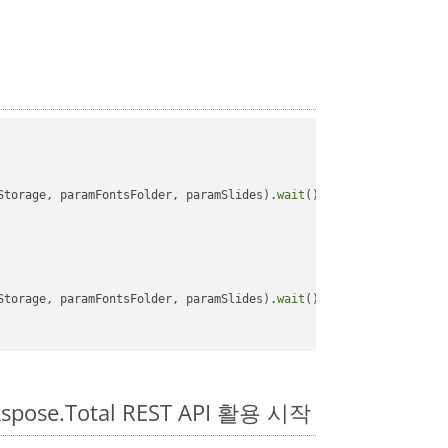
Storage, paramFontsFolder, paramSlides).
wait
();

Storage, paramFontsFolder, paramSlides).
wait
();

spose.Total REST API 활용 시작