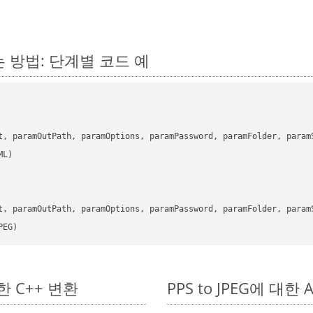
하는 방법: 단계별 코드 예
      

t, paramOutPath, paramOptions, paramPassword, paramFolder, param
      

t, paramOutPath, paramOptions, paramPassword, paramFolder, param
PEG)
단한 C++ 변환
PPS to JPEG에 대한 A