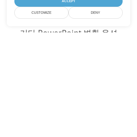
ACCEPT
CUSTOMIZE
DENY
기타 PowerPoint 변환 옵션
PPS를 DOC로 변환
DOC:
Microsoft Word Binary Format
PPS를 DOT로 변환
DOT:
Microsoft Word Template Files
PPS를 DOCX로 변환
DOCX:
Office 2007+ Word Document
PPS를 DOCM로 변환
DOCM:
Microsoft Word 2007 Marco File