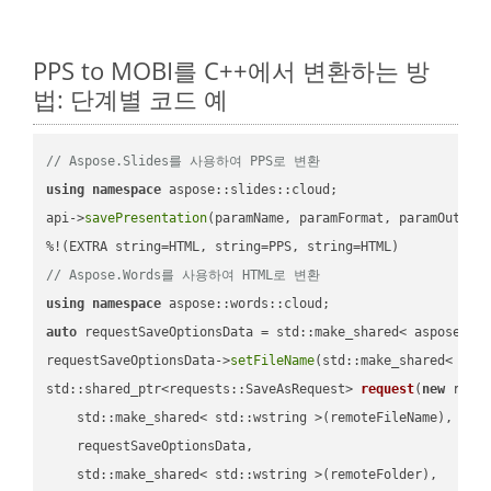
PPS to MOBI를 C++에서 변환하는 방
법: 단계별 코드 예
// Aspose.Slides를 사용하여 PPS로 변환
using
namespace
 aspose::slides::cloud;            

api->
savePresentation
(paramName, paramFormat, paramOutPat
// Aspose.Words를 사용하여 HTML로 변환
using
namespace
auto
 requestSaveOptionsData = std::make_shared< aspose::wo
requestSaveOptionsData->
setFileName
(std::make_shared< std
std::shared_ptr<requests::SaveAsRequest> 
request
(
new
 reque
    std::make_shared< std::wstring >(remoteFileName),

    requestSaveOptionsData,

    std::make_shared< std::wstring >(remoteFolder),
