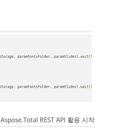
Storage, paramFontsFolder, paramSlides).
wait
();

Storage, paramFontsFolder, paramSlides).
wait
();

Aspose.Total REST API 활용 시작