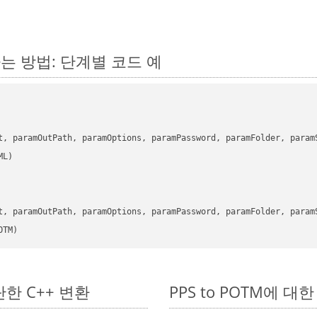
환하는 방법: 단계별 코드 예
      

t, paramOutPath, paramOptions, paramPassword, paramFolder, param
      

t, paramOutPath, paramOptions, paramPassword, paramFolder, param
OTM)
간단한 C++ 변환
PPS to POTM에 대한 