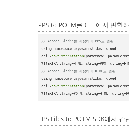
PPS to POTM를 C++에서 변
// Aspose.Slides를 사용하여 PPS로 변환
using
namespace
 aspose::slides::cloud;      
api->
savePresentation
(paramName, paramForma
// Aspose.Slides를 사용하여 HTML로 변환
using
namespace
 aspose::slides::cloud;      
api->
savePresentation
(paramName, paramForma
%!(EXTRA string=POTM, string=HTML, string=P
PPS Files to POTM SDK에서 