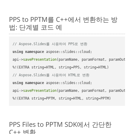
PPS to PPTM를 C++에서 변환하는 방
법: 단계별 코드 예
// Aspose.Slides를 사용하여 PPS로 변환
using
namespace
 aspose::slides::cloud;            

api->
savePresentation
(paramName, paramFormat, paramOutPat
// Aspose.Slides를 사용하여 HTML로 변환
using
namespace
 aspose::slides::cloud;            

api->
savePresentation
(paramName, paramFormat, paramOutPat
%!(EXTRA string=PPTM, string=HTML, string=PPTM)
PPS Files to PPTM SDK에서 간단한
C++ 변환