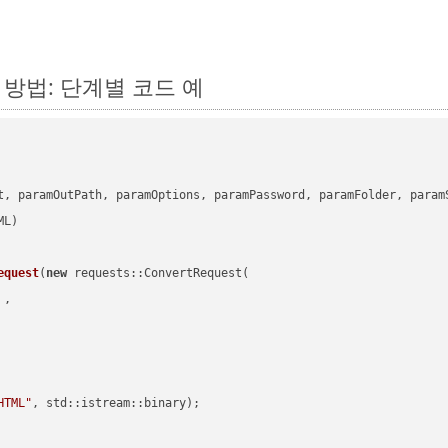
는 방법: 단계별 코드 예
      

t, paramOutPath, paramOptions, paramPassword, paramFolder, param
equest
(
new
 requests::ConvertRequest(

 ,        

HTML"
, std::istream::binary)
;
