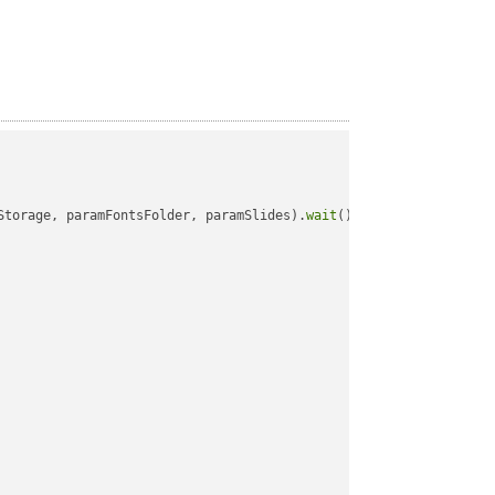
Storage, paramFontsFolder, paramSlides).
wait
();
