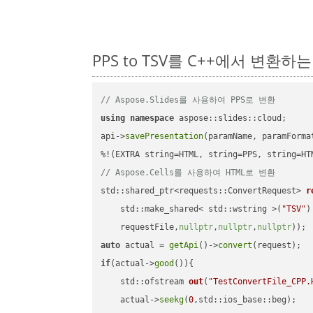
PPS to TSV를 C++에서 변환하
// Aspose.Slides를 사용하여 PPS로 변환
using
namespace
 aspose::slides::cloud;      
api->
savePresentation
(paramName, paramForma
// Aspose.Cells를 사용하여 HTML로 변환
std::shared_ptr<requests::ConvertRequest> 
r
    std::make_shared< std::wstring >(
"TSV"
)
    requestFile,
nullptr
,
nullptr
,
nullptr
))
auto
 actual = 
getApi
()->
convert
if
(actual->
good
()){

std::ofstream 
out
(
"TestConvertFile_CPP.
    actual->
seekg
(
0
,std::ios_base::beg);
