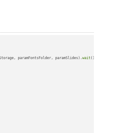
Storage, paramFontsFolder, paramSlides).
wait
();
