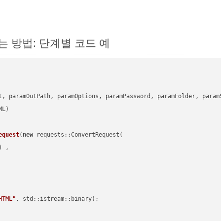
하는 방법: 단계별 코드 예
      

t, paramOutPath, paramOptions, paramPassword, paramFolder, param
equest
(
new
 requests::ConvertRequest(

) ,        

HTML"
, std::istream::binary)
;
