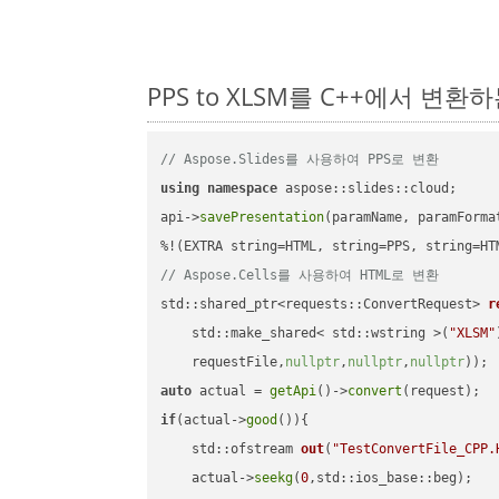
PPS to XLSM를 C++에서 변환
// Aspose.Slides를 사용하여 PPS로 변환
using
namespace
 aspose::slides::cloud;      
api->
savePresentation
(paramName, paramForma
// Aspose.Cells를 사용하여 HTML로 변환
std::shared_ptr<requests::ConvertRequest> 
r
    std::make_shared< std::wstring >(
"XLSM"
    requestFile,
nullptr
,
nullptr
,
nullptr
))
auto
 actual = 
getApi
()->
convert
if
(actual->
good
()){

std::ofstream 
out
(
"TestConvertFile_CPP.
    actual->
seekg
(
0
,std::ios_base::beg);
