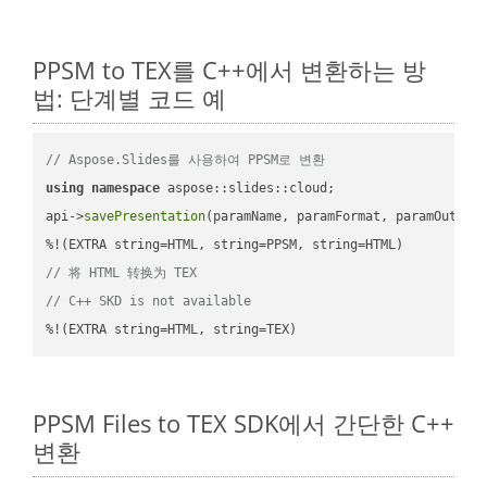
PPSM to TEX를 C++에서 변환하는 방
법: 단계별 코드 예
// Aspose.Slides를 사용하여 PPSM로 변환
using
namespace
 aspose::slides::cloud;            

api->
savePresentation
(paramName, paramFormat, paramOutPat
// 将 HTML 转换为 TEX
// C++ SKD is not available
%!(EXTRA string=HTML, string=TEX)
PPSM Files to TEX SDK에서 간단한 C++
변환