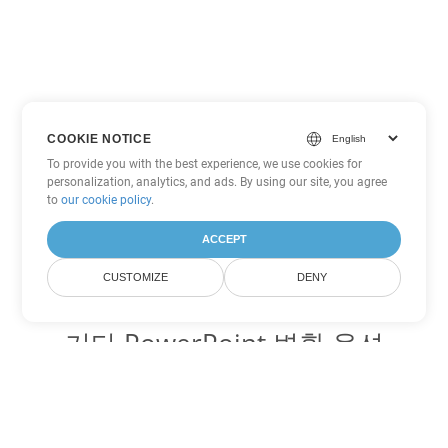
COOKIE NOTICE
To provide you with the best experience, we use cookies for
personalization, analytics, and ads. By using our site, you agree
to
our cookie policy
.
ACCEPT
CUSTOMIZE
DENY
기타 PowerPoint 변환 옵션
PPSM를 DOC로 변환
DOC:
Microsoft Word Binary Format