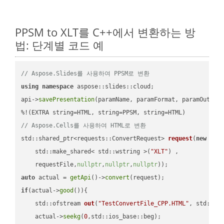
PPSM to XLT를 C++에서 변환하는 방
법: 단계별 코드 예
// Aspose.Slides를 사용하여 PPSM로 변환
using
namespace
 aspose::slides::cloud;            

api->
savePresentation
(paramName, paramFormat, paramOutPat
// Aspose.Cells를 사용하여 HTML로 변환
std::shared_ptr<requests::ConvertRequest> 
request
(
new
 requ
    std::make_shared< std::wstring >(
"XLT"
) ,        

    requestFile,
nullptr
,
nullptr
,
nullptr
))
auto
 actual = 
getApi
()->
convert
if
(actual->
good
()){

std::ofstream 
out
(
"TestConvertFile_CPP.HTML"
, std::is
    actual->
seekg
(
0
,std::ios_base::beg);
