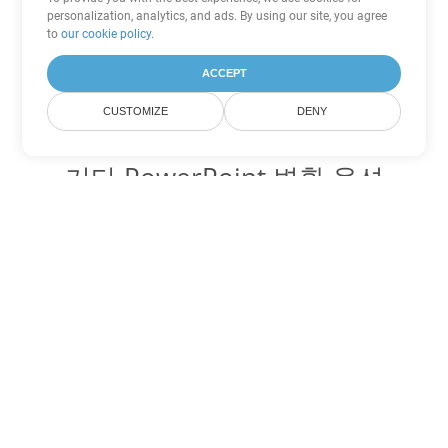
personalization, analytics, and ads. By using our site, you agree
to
our cookie policy
.
ACCEPT
CUSTOMIZE
DENY
기타 PowerPoint 변환 옵션
PPSM를 DOC로 변환
DOC:
Microsoft Word Binary Format
PPSM를 DOT로 변환
DOT:
Microsoft Word Template Files
PPSM를 DOCX로 변환
DOCX:
Office 2007+ Word Document