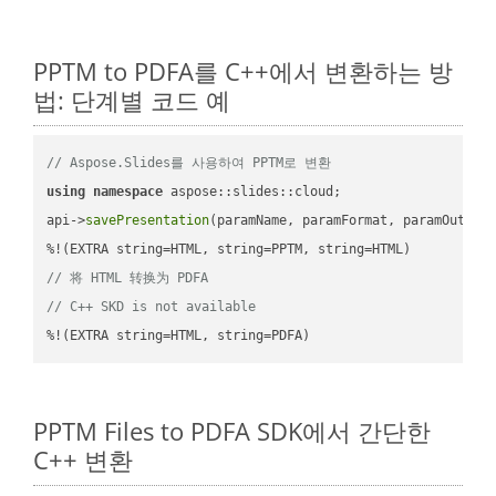
PPTM to PDFA를 C++에서 변환하는 방
법: 단계별 코드 예
// Aspose.Slides를 사용하여 PPTM로 변환
using
namespace
 aspose::slides::cloud;            

api->
savePresentation
(paramName, paramFormat, paramOutPat
// 将 HTML 转换为 PDFA
// C++ SKD is not available
%!(EXTRA string=HTML, string=PDFA)
PPTM Files to PDFA SDK에서 간단한
C++ 변환