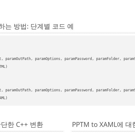
변환하는 방법: 단계별 코드 예
      

t, paramOutPath, paramOptions, paramPassword, paramFolder, param
      

t, paramOutPath, paramOptions, paramPassword, paramFolder, param
AML)
 간단한 C++ 변환
PPTM to XAML에 대한