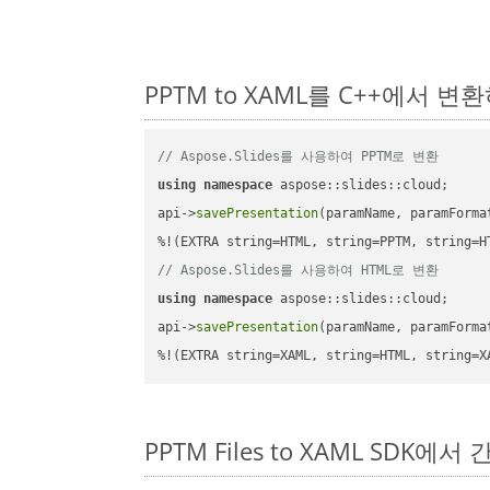
PPTM to XAML를 C++에서 
// Aspose.Slides를 사용하여 PPTM로 변환
using
namespace
 aspose::slides::cloud;      
api->
savePresentation
(paramName, paramForma
// Aspose.Slides를 사용하여 HTML로 변환
using
namespace
 aspose::slides::cloud;      
api->
savePresentation
(paramName, paramForma
%!(EXTRA string=XAML, string=HTML, string=X
PPTM Files to XAML SDK에서