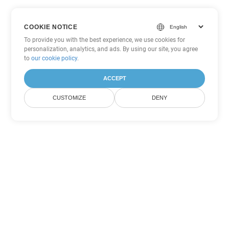
COOKIE NOTICE
To provide you with the best experience, we use cookies for
personalization, analytics, and ads. By using our site, you agree
to
our cookie policy
.
ACCEPT
CUSTOMIZE
DENY
기타 PowerPoint 변환 옵션
PPTX를 DOC로 변환
DOC:
Microsoft Word Binary Format
PPTX를 DOT로 변환