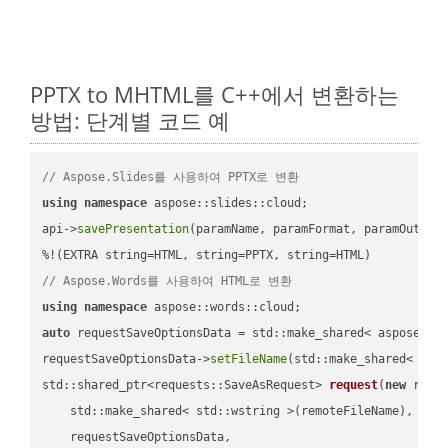
PPTX to MHTML를 C++에서 변환하는
방법: 단계별 코드 예
// Aspose.Slides를 사용하여 PPTX로 변환
using
namespace
 aspose::slides::cloud;            

api->
savePresentation
(paramName, paramFormat, paramOutPat
// Aspose.Words를 사용하여 HTML로 변환
using
namespace
auto
 requestSaveOptionsData = std::make_shared< aspose::wo
requestSaveOptionsData->
setFileName
(std::make_shared< std
std::shared_ptr<requests::SaveAsRequest> 
request
(
new
 reque
    std::make_shared< std::wstring >(remoteFileName),

    requestSaveOptionsData,
