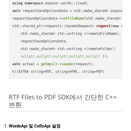
using
namespace
auto
 requestSaveOptionsData = std::make_shared< aspose::wo
requestSaveOptionsData->
setFileName
(std::make_shared< std
std::shared_ptr<requests::SaveAsRequest> 
request
(
new
 reque
    std::make_shared< std::wstring >(remoteFileName),

    requestSaveOptionsData,

    std::make_shared< std::wstring >(remoteFolder),

nullptr
,
nullptr
,
nullptr
,
nullptr
,
nullptr
 ))
auto
 actual = 
getApi
()->
saveAs
(request);

%!(EXTRA string=PDF, string=HTML, string=PDF)
RTF Files to PDF SDK에서 간단한 C++
변환
WordsApi 및 CellsApi 설정