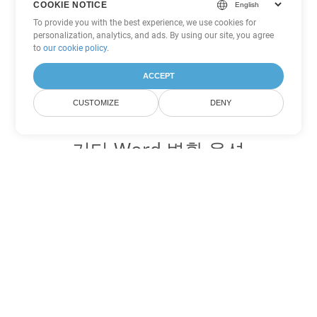
COOKIE NOTICE
To provide you with the best experience, we use cookies for
personalization, analytics, and ads. By using our site, you agree
to
our cookie policy
.
ACCEPT
CUSTOMIZE
DENY
기타 Word 변환 옵션
RTF를 DOC로 변환
DOC:
Microsoft Word Binary Format
RTF를 DOT로 변환
DOT:
Microsoft Word Template Files
RTF를 DOCX로 변환