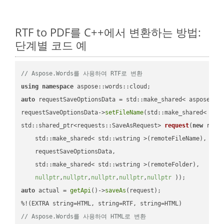
RTF to PDF를 C++에서 변환하는 방법:
단계별 코드 예
// Aspose.Words를 사용하여 RTF로 변환
using
namespace
auto
 requestSaveOptionsData = std::make_shared< aspose::wo
requestSaveOptionsData->
setFileName
(std::make_shared< std
std::shared_ptr<requests::SaveAsRequest> 
request
(
new
 reque
    std::make_shared< std::wstring >(remoteFileName),

    requestSaveOptionsData,

    std::make_shared< std::wstring >(remoteFolder),

nullptr
,
nullptr
,
nullptr
,
nullptr
,
nullptr
 ))
auto
 actual = 
getApi
()->
saveAs
(request);

// Aspose.Words를 사용하여 HTML로 변환