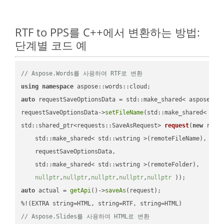
RTF to PPS를 C++에서 변환하는 방법:
단계별 코드 예
// Aspose.Words를 사용하여 RTF로 변환
using
namespace
auto
 requestSaveOptionsData = std::make_shared< aspose::wo
requestSaveOptionsData->
setFileName
(std::make_shared< std
std::shared_ptr<requests::SaveAsRequest> 
request
(
new
 reque
    std::make_shared< std::wstring >(remoteFileName),

    requestSaveOptionsData,

    std::make_shared< std::wstring >(remoteFolder),

nullptr
,
nullptr
,
nullptr
,
nullptr
,
nullptr
 ))
auto
 actual = 
getApi
()->
saveAs
(request);

// Aspose.Slides를 사용하여 HTML로 변환