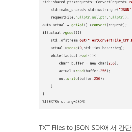
std::shared_ptr<requests::ConvertRequest> 
r
    std::make_shared< std::wstring >(
"JSON"
    requestFile,
nullptr
,
nullptr
,
nullptr
))
auto
 actual = 
getApi
()->
convert
if
(actual->
good
()){

std::ofstream 
out
(
"TestConvertFile_CPP.
    actual->
seekg
(
0
,std::ios_base::beg);

while
(!actual->
eof
()){

char
* buffer = 
new
char
[
256
];

        actual->
read
(buffer,
256
);

        out.
write
(buffer,
256
);

    }

}

%!(EXTRA string=JSON)
TXT Files to JSON SDK에서 