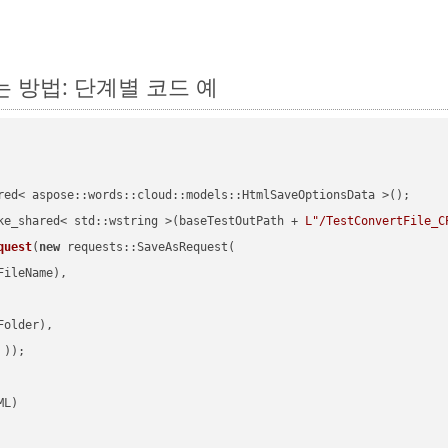
하는 방법: 단계별 코드 예
red< aspose::words::cloud::models::HtmlSaveOptionsData >();

ke_shared< std::wstring >(baseTestOutPath + 
L"/TestConvertFile_C
quest
(
new
 requests::SaveAsRequest(

ileName),

older),

 ))