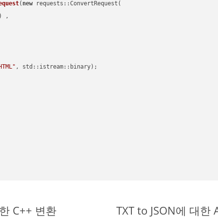
equest
(
new
 requests::ConvertRequest(

) ,        

HTML"
, std::istream::binary)
;

간단한 C++ 변환
TXT to JSON에 대한 A