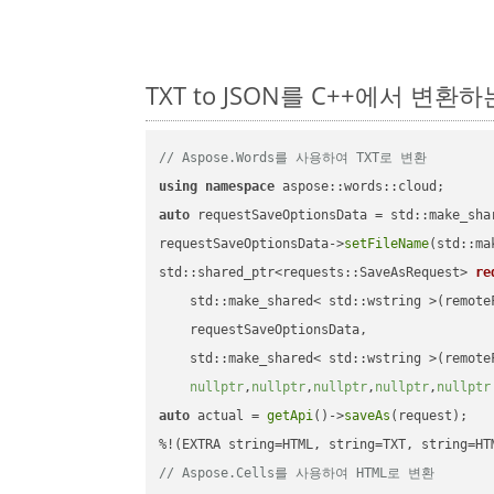
TXT to JSON를 C++에서 변환
// Aspose.Words를 사용하여 TXT로 변환
using
namespace
auto
 requestSaveOptionsData = std::make_sha
requestSaveOptionsData->
setFileName
(std::ma
std::shared_ptr<requests::SaveAsRequest> 
re
    std::make_shared< std::wstring >(remoteF
    requestSaveOptionsData,

    std::make_shared< std::wstring >(remoteF
nullptr
,
nullptr
,
nullptr
,
nullptr
,
nullptr
auto
 actual = 
getApi
()->
saveAs
(request);

// Aspose.Cells를 사용하여 HTML로 변환