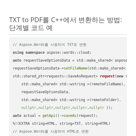
TXT to PDF를 C++에서 변환하는 방법:
단계별 코드 예
// Aspose.Words를 사용하여 TXT로 변환
using
namespace
auto
 requestSaveOptionsData = std::make_shared< aspose::wo
requestSaveOptionsData->
setFileName
(std::make_shared< std
std::shared_ptr<requests::SaveAsRequest> 
request
(
new
 reque
    std::make_shared< std::wstring >(remoteFileName),

    requestSaveOptionsData,

    std::make_shared< std::wstring >(remoteFolder),

nullptr
,
nullptr
,
nullptr
,
nullptr
,
nullptr
 ))
auto
 actual = 
getApi
()->
saveAs
(request);

// Aspose.Words를 사용하여 HTML로 변환