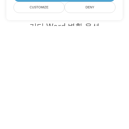
CUSTOMIZE
DENY
기타 Word 변환 옵션
TXT를 DOC로 변환
DOC:
Microsoft Word Binary Format
TXT를 DOT로 변환
DOT:
Microsoft Word Template Files
TXT를 DOCX로 변환
DOCX:
Office 2007+ Word Document
TXT를 DOCM로 변환
DOCM:
Microsoft Word 2007 Marco File