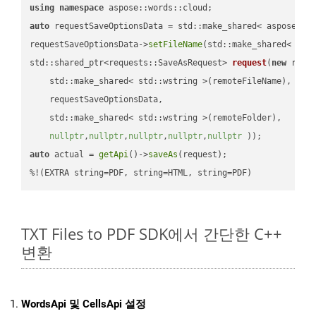
using
namespace
auto
 requestSaveOptionsData = std::make_shared< aspose::wo
requestSaveOptionsData->
setFileName
(std::make_shared< std
std::shared_ptr<requests::SaveAsRequest> 
request
(
new
 reque
    std::make_shared< std::wstring >(remoteFileName),

    requestSaveOptionsData,

    std::make_shared< std::wstring >(remoteFolder),

nullptr
,
nullptr
,
nullptr
,
nullptr
,
nullptr
 ))
auto
 actual = 
getApi
()->
saveAs
(request);

%!(EXTRA string=PDF, string=HTML, string=PDF)
TXT Files to PDF SDK에서 간단한 C++
변환
WordsApi 및 CellsApi 설정