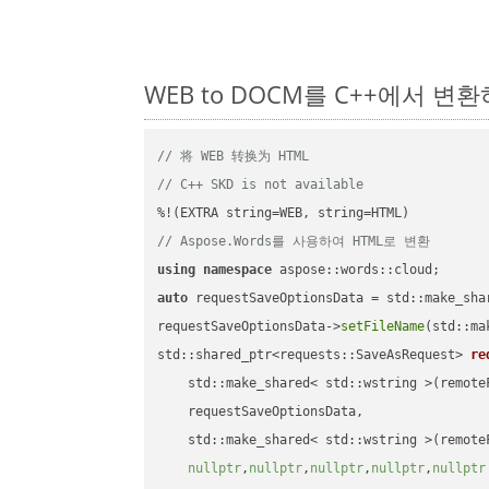
WEB to DOCM를 C++에서 변
// 将 WEB 转换为 HTML
// C++ SKD is not available
// Aspose.Words를 사용하여 HTML로 변환
using
namespace
auto
 requestSaveOptionsData = std::make_sha
requestSaveOptionsData->
setFileName
(std::ma
std::shared_ptr<requests::SaveAsRequest> 
re
    std::make_shared< std::wstring >(remoteF
    requestSaveOptionsData,

    std::make_shared< std::wstring >(remoteF
nullptr
,
nullptr
,
nullptr
,
nullptr
,
nullptr