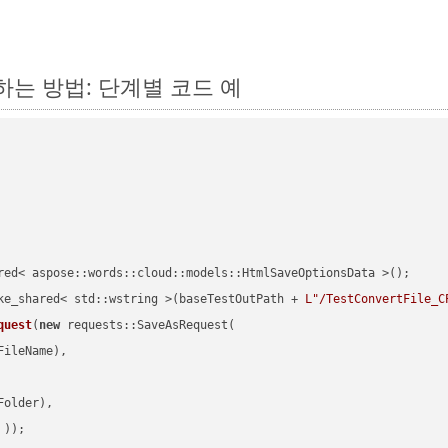
환하는 방법: 단계별 코드 예
red< aspose::words::cloud::models::HtmlSaveOptionsData >();

ke_shared< std::wstring >(baseTestOutPath + 
L"/TestConvertFile_C
quest
(
new
 requests::SaveAsRequest(

ileName),

older),

 ))