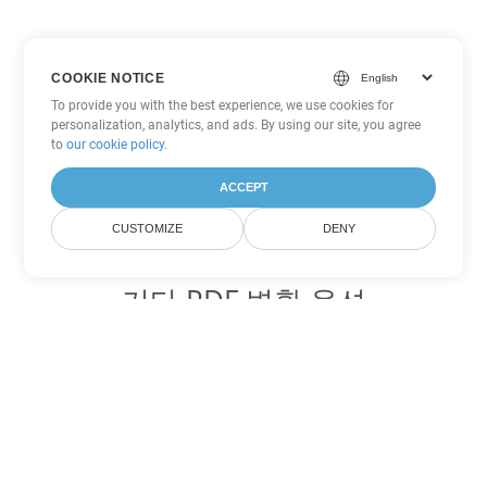
COOKIE NOTICE
To provide you with the best experience, we use cookies for
personalization, analytics, and ads. By using our site, you agree
to
our cookie policy
.
ACCEPT
CUSTOMIZE
DENY
기타 PDF 변환 옵션
WEB를 DOC로 변환
DOC:
Microsoft Word Binary Format
WEB를 DOT로 변환
DOT:
Microsoft Word Template Files